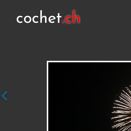
cochet
.ch