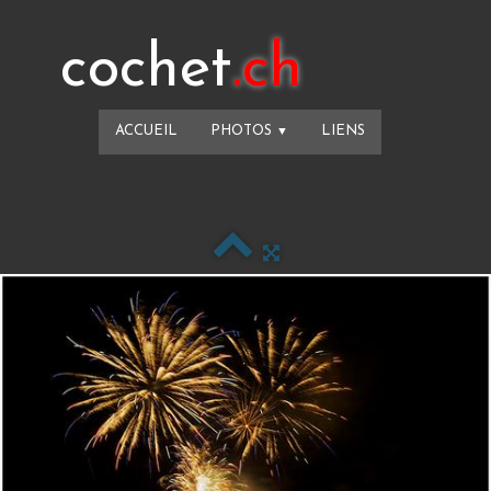
cochet
.ch
ACCUEIL
PHOTOS
LIENS
▼