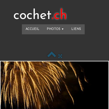
cochet
.ch
ACCUEIL
PHOTOS
LIENS
▼