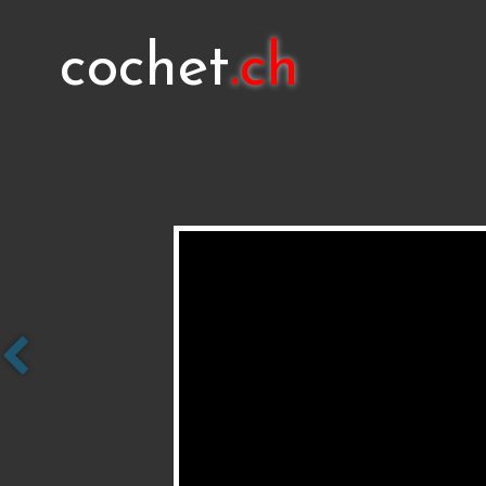
cochet
.ch